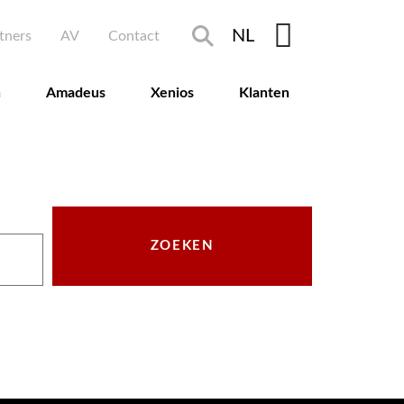
ary menu
NL
tners
AV
Contact
n
Amadeus
Xenios
Klanten