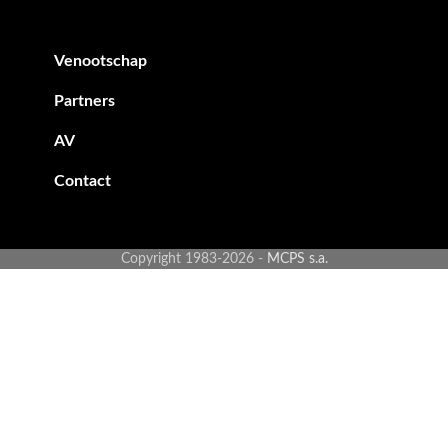
Footer secondary menu
Venootschap
Partners
AV
Contact
Copyright 1983-2026 -
MCPS s.a.